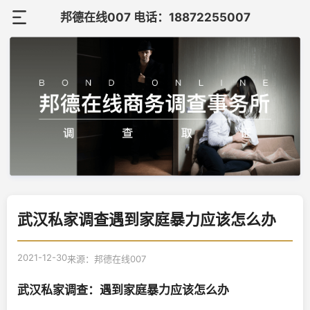
邦德在线007 电话：18872255007
首
页
关
于
调
邦
查
调
德
案
查
在
联
例
知
武汉私家调查遇到家庭暴力应该怎么办
线
系
识
我
2021-12-30
来源：邦德在线007
们
武汉私家调查：遇到家庭暴力应该怎么办