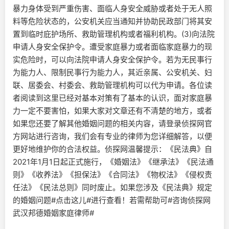
暴力身体受到严重伤害、面临人身安全威胁或者处于无人照
料等危险状态的，公安机关应当通知并协助民政部门将其安
置到临时庇护场所、救助管理机构或者福利机构。(3)向法院
申请人身安全保护令。遭受家庭暴力或者面临家庭暴力的现
实危险时，可以向法院申请人身安全保护令。若为无民事行
为能力人、限制民事行为能力人，其近亲属、公安机关、妇
联、居委会、村委会、救助管理机构可以代为申请。各位读
者阅读到这里已经对基本对策有了基本的认识，面对家庭暴
力一定不要害怕，如果大家对文章还有不清楚的地方，或者
如果您还要了解其他婚姻问题的相关内容，请登录侦探网官
方网站进行咨询，我们会有专业的律师为您详细解答，以便
更好地维护你的合法权益。侦探网温馨提示：《民法典》自
2021年1月1日起正式施行，《婚姻法》《继承法》《民法通
则》《收养法》《担保法》《合同法》《物权法》《侵权责
任法》《民法总则》同时废止。如果您涉及《民法典》规定
的婚姻问题#点击这儿#进行查看！若需帮助可#咨询侦探网
武汉邦德婚姻家庭律师#