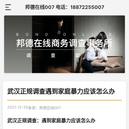
邦德在线007 电话：18872255007
首
页
关
于
调
邦
查
调
德
案
查
在
联
例
知
武汉正规调查遇到家庭暴力应该怎么办
线
系
识
我
2021-12-26
来源：邦德在线007
们
武汉正规调查：遇到家庭暴力应该怎么办