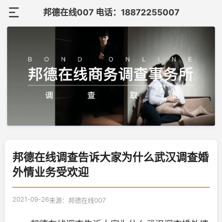
邦德在线007 电话：18872255007
首
页
关
于
调
邦
查
调
德
案
查
在
联
例
知
邦德在线调查告诉大家为什么武汉调查婚
线
系
外情业务受欢迎
识
我
2021-09-26
来源：邦德在线007
们