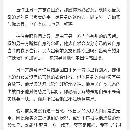
当你让另一方觉得困惑，那麼你务必留意。现阶段最关
键的是对自己负责的事，尽自身的这份力。即便另一方确实
与你离异，他自身内心也是一杆秤。
往往会跟你闹离异，是由于另一方内心有别的的思绪。
假如另一方断掉自身的念想，他大自然会安分守己的过自身
当今的衣食住行。男人出轨前女友还能挽回吗？出轨离婚如
何挽救？添加\/信：，花镇导师助你走出情感困境。
另一方愿意与你离婚原因由于另一方心里有别人，即便
他的前女友沒有危害他的衣食住行，但他自身的内心沒有学
会放下，他就没法舒心陪你好好地交往。他表述自身心态的
缘故由于他对情感更为实际。你必须了解的是她们是不是确
实还要一块儿，而并不是看他是不是愿意离异。
假如前女友沒有这一含意，他自身的大吵大闹就是说无
用，因此你务必掌握她们的状况，或许不容易像他想像的那
般离异，就能够 跟另一方一起了。要不是那样，我不应当过