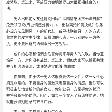
度紧张。反过来，释放压力会明确提出大量互相结合的方
法。
男人出轨前女友还能挽回吗？深陷情感困扰无法自解？
免费领取1次专业情感分析>；>；出轨离婚如何挽救？你务
必想方法见到另一方的前女友，或寻找联络另一方的方式 。
留意你的发言主旋律，留意你的心态，千万别跟另一方争
执，更不要质疑的语调跟另一方說話。
或许的心态和语调会危害你将来与男人的关联。当你惹
恼另一方，对你没有益处。反过来，假如大家可以相互共话
并互相沟通交流，或许她确实能够 协助你。
你想想，由于这一男人这般喜爱这一女性，这一女性必
须是非常的。不要自身的偏激来考量自身的情感。当你可以
积极主动地赏析他的前女友，你能让另一方掌握你的状况，
并将会积极协助你。因而，如果一个女人了解怎样豁达，她
就能获得她愿意的衣食住行。
下一篇：发现男人出轨怎么办