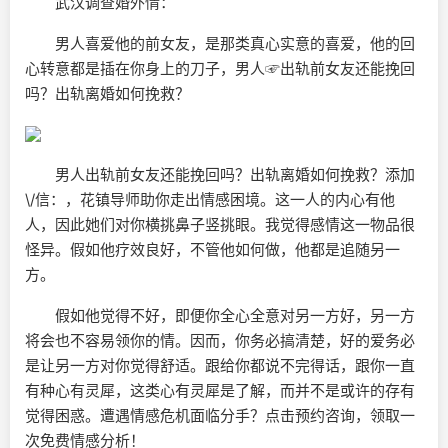
武汉调查婚外情：
男人喜爱他的前女友，是那类真心实意的喜爱，他的回
心转意都是插在你身上的刀子，男人☞出轨前女友还能挽回
吗？出轨离婚如何挽救？
男人出轨前女友还能挽回吗？出轨离婚如何挽救？添加
\/信：，花镇导师助你走出情感困境。这一人的内心有他
人，因此她们对你横挑鼻子竖挑眼。我觉得感情这一物品很
怪异。假如他疗效良好，不管他如何做，他都是追随另一
方。
假如他觉得不好，即便你全心全意对另一方好，另一方
将会也不容易领你的情。因而，你务必搞清楚，好的爱务必
是让另一方对你觉得舒适。跟给你都说不完得话，跟你一直
有种心有灵犀，这类心有灵犀是了解，而并不是或许的存有
觉得困惑。遭遇情感危机面临分手？点击预约咨询，领取一
次免费情感分析！