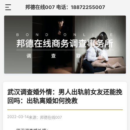
邦德在线007 电话：18872255007
首
页
关
于
调
邦
查
调
德
案
查
在
联
例
知
武汉调查婚外情：男人出轨前女友还能挽
线
系
回吗：出轨离婚如何挽救
识
我
2022-03-14
来源：邦德在线007
们