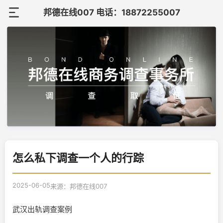
邦德在线007 电话：18872255007
首
页
关
于
调
邦
查
调
德
案
查
在
联
例
知
怎么私下调查一个人的行踪
线
系
识
我
2025-06-05
来源：邦德在线007
们
武汉出轨调查案例