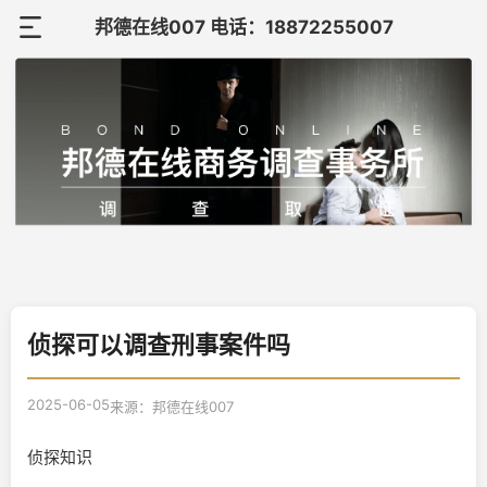
邦德在线007 电话：18872255007
首
页
关
于
调
邦
查
调
德
案
查
在
联
例
知
侦探可以调查刑事案件吗
线
系
识
我
2025-06-05
来源：邦德在线007
们
侦探知识