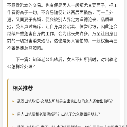
不愿做赔本的交易。也有便是男人一般都尤其要面子，把工
作看得高于一切，不容易随便让这两层面损伤，而一旦外
遇，又同妻子离婚，便会被别人界定为道德沦丧、品质恶
劣，受人声讨痛斥，让自身臭名昭着、信誉尽毁，因此还会
继续严重危害自身的工作，会为此丧失许多，乃至让自身目
前的一切损害消失殆尽，这也是男人害怕的，一般权衡再三
不容易随意离婚的。
下一篇：知道老公出轨后，女人不知所措时，对出轨老
公怎样冷处理？
相关推荐
武汉出轨取证-女朋友和前男友出轨出轨的女人还会出轨吗？
男人出轨要和老婆离婚吗？出轨了怎么挽回男朋友？