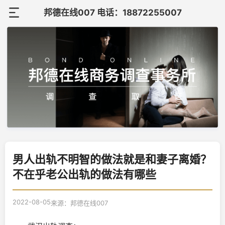
邦德在线007 电话：18872255007
首
页
关
于
调
邦
查
调
德
案
查
在
联
例
知
男人出轨不明智的做法就是和妻子离婚？
线
系
不在乎老公出轨的做法有哪些
识
我
2022-08-05
来源：邦德在线007
们