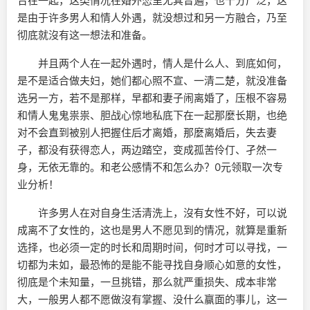
合在一起，这类情况在婚外恋里尤其普遍，也十分广泛，这
是由于许多男人和情人外遇，就没想过和另一方融合，乃至
彻底就沒有这一想法和准备。
并且两个人在一起外遇时，情人是什么人、到底如何，
是不是适合做夫妇，她们都心照不宣、一清二楚，就没准备
选另一方，若不是那样，早都和妻子闹离婚了，压根不容易
和情人鬼鬼祟祟、胆战心惊地私底下在一起那麼长期，也绝
对不会直到被别人把握住后才离婚，那麼离婚后，失去妻
子，都没有获得恋人，两边踏空，变成孤苦伶仃、孑然一
身，无依无靠的。和老公感情不和怎么办？0元领取一次专
业分析！
许多男人在对自身生活清洗上，沒有女性不好，可以说
成离不了女性的，这也是男人不愿见到的情况，就算是重新
选择，也必须一定的时长和周期时间，何时才可以寻找，一
切都为未如，最恐怖的是能不能寻找自身顺心如意的女性，
彻底是个未知量，一旦挑错，那么就严重损失、成本非常
大，一般男人都不愿做沒有掌握、没什么赢面的事儿，这一