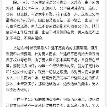
除开小孩，也有便是应对父母也是一大难点，由于因为
外遇，会让父母有辱，无颜见人，父母会对其责怪，施压，
也有一旦离婚，半途家中开裂，孩子孤身一人，这也是父母
最痛心和伤心的事，因此会愁肠百结、苦不堪言，出自于孝
心和伦理道德，男人是不容易狠心拖累和损害父母的，她们
会觉得工作压力多重，出自于对真情的在意，男人也是不上
迫不得已，不愿离婚的。
上边这2种状况是男人外遇不愿离婚的主要层面，但是
重要和决策要素，针对男人而言，外遇后不愿离婚大量是出
自于权益考虑到，由于男人建立家中实属不易，自身苦心经
营，消耗很多血汗，构建一个舒适安逸的家，就为了更好地
和外边女性的遇见，就要一切付之东流，这对男人而言损害
太大，并且离婚二婚，还需要耗费同样乃至远超之前的资金
投入，重塑新房子，那样边破边立、边毁边建的蠢事，男人
是不愿去做的。
不在乎老公出轨的做法有哪些？何况历尽艰辛、绞尽脑
汁建立新房子不一定就比过去的更强，那么就亏变大，男人