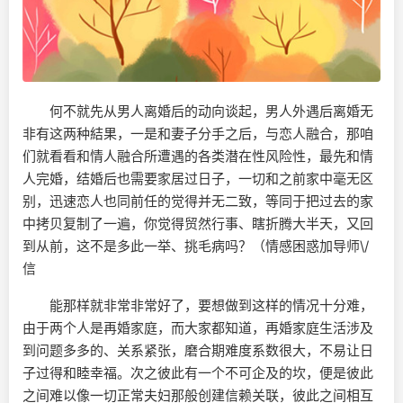
何不就先从男人离婚后的动向谈起，男人外遇后离婚无
非有这两种結果，一是和妻子分手之后，与恋人融合，那咱
们就看看和情人融合所遭遇的各类潜在性风险性，最先和情
人完婚，结婚后也需要家居过日子，一切和之前家中毫无区
别，迅速恋人也同前任的觉得并无二致，等同于把过去的家
中拷贝复制了一遍，你觉得贸然行事、瞎折腾大半天，又回
到从前，这不是多此一举、挑毛病吗？（情感困惑加导师\/
信
能那样就非常非常好了，要想做到这样的情况十分难，
由于两个人是再婚家庭，而大家都知道，再婚家庭生活涉及
到问题多多的、关系紧张，磨合期难度系数很大，不易让日
子过得和睦幸福。次之彼此有一个不可企及的坎，便是彼此
之间难以像一切正常夫妇那般创建信赖关联，彼此之间相互