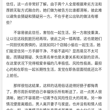
信任，这一点非常好了解，由于两个人全是根据卑劣方法和
厚颜无耻方式融合的，她们做为被告方比谁都清晰，彼此难
以避免会猜疑和猜疑另一方。不在乎老公出轨的做法有哪
些？
不容易彼此信任，害怕在一起生活，另一方故技重演，
让以往这段肮脏历经再现，彼此之间一错再错，这也是她们
一同担忧和畏惧的，这就如同2个窃贼小偷在一起生活，她
们能坚信另一方手脚干净、不偷不盗吗？显而易见不太可
能，而猜疑猜疑、失信黑名单也是夫妻关系和关联的忌讳，
在这里状况下完得相爱幸福的几率极低、风险性极高，最担
心的和在职在一起长期性生活，发觉在职各层面彻底还比不
上前任。
那样很怕这結果，这样的话用俗话说得好肠子都悔青
了，费尽周折却把自己幸福快乐所有断送了，这一点男人很
清晰，她们不容易把一切寄予在风险性巨大的将来。另一种
情况便是离婚后，男人离开妻子与家庭，也并没有和情人结