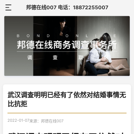
邦德在线007 电话：18872255007
首
页
关
于
调
邦
查
调
德
案
查
在
联
例
知
武汉调查明明已经有了依然对结婚事情无
线
系
比抗拒
识
我
2022-01-07
来源：邦德在线007
们