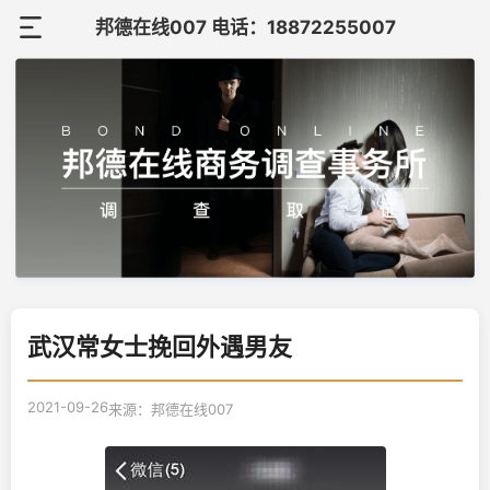
邦德在线007 电话：18872255007
首
页
关
于
调
邦
查
调
德
案
查
在
联
例
知
武汉常女士挽回外遇男友
线
系
识
我
2021-09-26
来源：邦德在线007
们