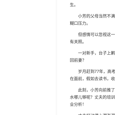
生。
小芳的父母当然不满意
糊口压力。
但感情可以忽视这一切
有关照。
一对新手，台子上鹣鲽
回前妻？
岁月赶到77年，高考恢
在面前，假如去读书，收
此刻，小芳向前推了他
水哪儿够呢？丈夫的培训
业分析！