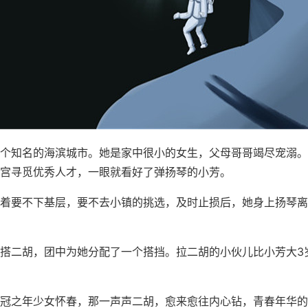
知名的海滨城市。她是家中很小的女生，父母哥哥竭尽宠溺。1
宫寻觅优秀人才，一眼就看好了弹扬琴的小芳。
要不下基层，要不去小镇的挑选，及时止损后，她身上扬琴离
二胡，团中为她分配了一个搭挡。拉二胡的小伙儿比小芳大3
之年少女怀春，那一声声二胡，愈来愈往内心钻，青春年华的