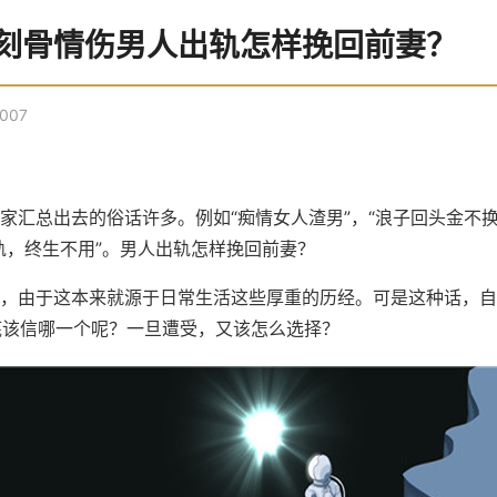
刻骨情伤男人出轨怎样挽回前妻？
007
总出去的俗话许多。例如“痴情女人渣男”，“浪子回头金不换
轨，终生不用”。男人出轨怎样挽回前妻？
由于这本来就源于日常生活这些厚重的历经。可是这种话，自
到底该信哪一个呢？一旦遭受，又该怎么选择？