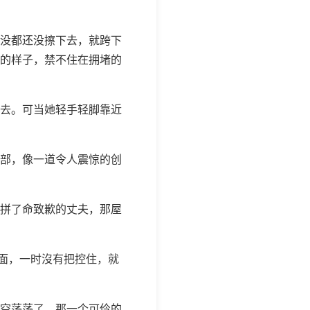
没都还没擦下去，就跨下
的样子，禁不住在拥堵的
去。可当她轻手轻脚靠近
部，像一道令人震惊的创
拼了命致歉的丈夫，那屋
面，一时沒有把控住，就
空荡荡了。那一个可伶的