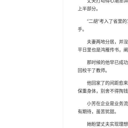
丈夫打动得心潮澎湃，
上半部分。
“二胡”考入了省里的
手。
夫妻两地分居，并沒有
平日里也是鸿雁传书，阐
那时候的他早已成功大
回校干了教师。
他回家了的间距愈来愈
保重身体，别舍不得掏钱
小芳在企业是业务流程
有期待，虽苦犹甜。
她盼望丈夫实现理想，