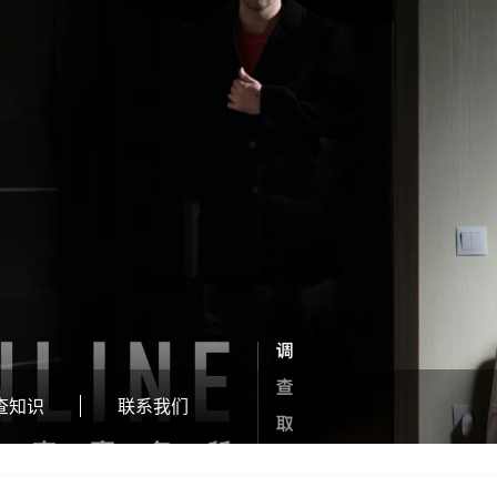
查知识
联系我们