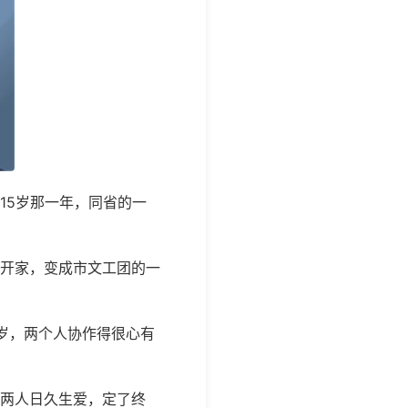
5岁那一年，同省的一
开家，变成市文工团的一
岁，两个人协作得很心有
两人日久生爱，定了终