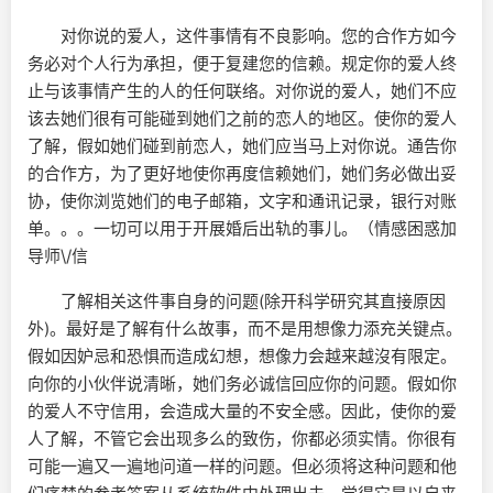
对你说的爱人，这件事情有不良影响。您的合作方如今
务必对个人行为承担，便于复建您的信赖。规定你的爱人终
止与该事情产生的人的任何联络。对你说的爱人，她们不应
该去她们很有可能碰到她们之前的恋人的地区。使你的爱人
了解，假如她们碰到前恋人，她们应当马上对你说。通告你
的合作方，为了更好地使你再度信赖她们，她们务必做出妥
协，使你浏览她们的电子邮箱，文字和通讯记录，银行对账
单。。。一切可以用于开展婚后出轨的事儿。（情感困惑加
导师\/信
了解相关这件事自身的问题(除开科学研究其直接原因
外)。最好是了解有什么故事，而不是用想像力添充关键点。
假如因妒忌和恐惧而造成幻想，想像力会越来越沒有限定。
向你的小伙伴说清晰，她们务必诚信回应你的问题。假如你
的爱人不守信用，会造成大量的不安全感。因此，使你的爱
人了解，不管它会出现多么的致伤，你都必须实情。你很有
可能一遍又一遍地问道一样的问题。但必须将这种问题和他