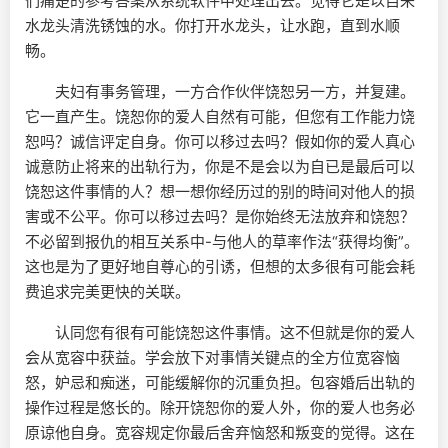
们痛楚的参考答案从系统软件中处理出去。觉得它是以自来
水龙头清洗锈蚀的水。你打开水龙头，让水跑，直到水顺
畅。
夫妇有事务管理，一方合作伙伴饶恕另一方，并复建。
它一直产生。饶恕你的爱人自然有可能，但您有工作能力饶
恕吗？诚信评定自身。你可以移过去吗？假如你的爱人真心
诚意防止将来的出轨行为，你是不是会以为自已是最后可以
饶恕这件事情的人？想一想你经历过的别的時间对他人的损
害或不公平。你可以移过去吗？是你始终无法放弃和饶恕？
不必留到报仇的相互关系中-与他人的草率作法“获得均衡”。
这也是为了更好地自尊心的引诱，但想的太多很有可能会耗
费追求完美更快的关联。
认同您有很有可能饶恕这件事情。这不但就是你的爱人
会从宽容中获益。学会放下对事情关键点的全方位宽容恼
怒，妒忌和痴迷，可能缓解你的沉重负担。包容婚后出轨的
操作过程是悠长的。除开饶恕你的爱人外，你的爱人也务必
原谅他自身。宽容规定你最后舍弃恼怒和叛变的觉得。这在