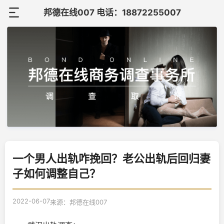
邦德在线007 电话：18872255007
首
页
关
于
调
邦
查
调
德
案
查
在
联
例
知
一个男人出轨咋挽回？老公出轨后回归妻
线
系
子如何调整自己？
识
我
2022-06-07
来源：邦德在线007
们