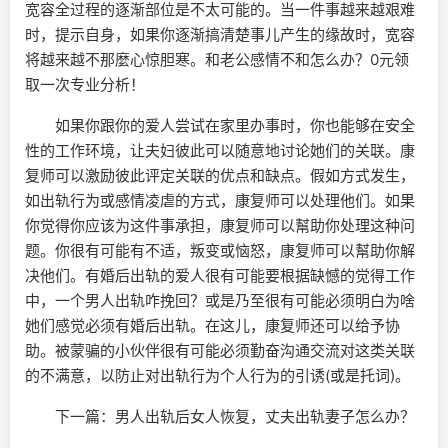
宽容全过程的逐渐部位是不太可能的。当一件事越来越艰难
时，提示自身，如果你逐渐搞清楚事儿产生的缘故时，宽容
将越来越不那麼心惊胆寒。和老公感情不和怎么办？0元领
取一次专业分析！
如果你跟你的爱人尝试在家里办事时，你也能够在安全
性的工作环境，让夫妇彼此可以随意地讨论她们的关联。康
复师可以激励彼此评定关联的优点和缺点。假如方式发生，
如出轨行为或感情凌虐的方式，康复师可以处理他们。如果
你觉得你应该为这件事承担，康复师可以幫助你处理这种问
题。你很有可能有不适，叛变或恼怒，康复师可以幫助你解
决他们。有婚后出轨的爱人很有可能要根据缺憾的觉得工作
中，一个男人出轨咋挽回？或是乃至很有可能必须明白为啥
她们感觉必须有婚后出轨。在这儿，康复师还可以给予协
助。被蒙骗的小伙伴很有可能必须勤奋沟通交流对这类关联
的不满意，以防止对出轨行为个人行为的引诱(或是托词)。
下一篇：男人出轨后女人恢复，丈夫出轨妻子怎么办？